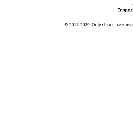
Терри
© 2017-2020, Only clean - химчи