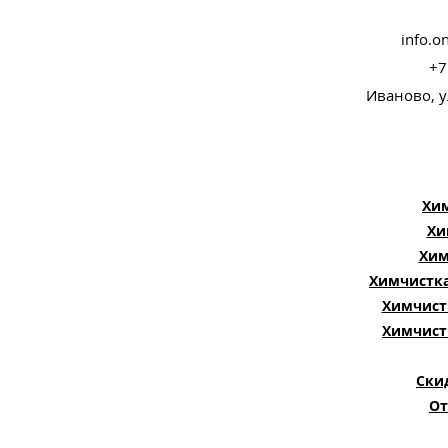
info.o
+7
Иваново, 
Хи
Хи
Хим
Химчистка
Химчист
Химчист
Ски
От